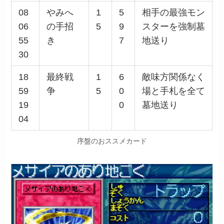
08
やみへ
1
5
相手の最強モン
06
の手招
5
9
スターを強制墓
55
き
7
地送り
30
18
最終戦
1
6
敵味方関係なく
59
争
5
0
場と手札を全て
19
0
墓地送り
04
序盤のおススメカード