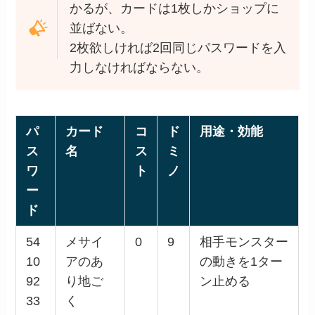
かるが、カードは1枚しかショップに
並ばない。
2枚欲しければ2回同じパスワードを入
力しなければならない。
パ
カード
コ
ド
用途・効能
ス
名
ス
ミ
ワ
ト
ノ
ー
ド
54
メサイ
0
9
相手モンスター
10
アのあ
の動きを1ター
92
り地ご
ン止める
33
く