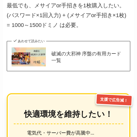
最低でも、メサイアor手招きを1枚購入したい。
(パスワード×1回入力) + (メサイアor手招き×1枚)
= 1000～1500ドミノ は必要。
あわせて読みたい
破滅の大邪神 序盤の有用カード
一覧
支援で広告減！
快適環境を維持したい！
電気代・サーバー費が高騰中...