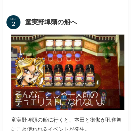
STEP
童実野埠頭の船へ
童実野埠頭の船に行くと、本田と御伽が孔雀舞
にこき使われるイベントが発生。