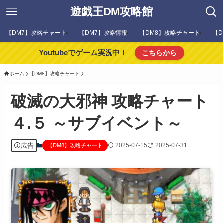
遊戯王DM攻略館
【DM7】攻略チャート
【DM7】攻略情報
【DM8】攻略チャート
【D
Youtubeでゲーム実況中！
こちらから
ホーム
【DM8】攻略チャート
破滅の大邪神 攻略チャート
４.５ ～サブイベント～
広告
2025-07-15
2025-07-31
【DM8】攻略チャート